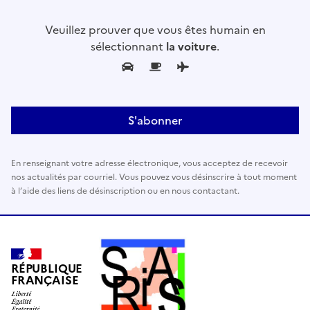
l
Veuillez prouver que vous êtes humain en
l
sélectionnant
la voiture
.
e
z
l
a
i
s
s
En renseignant votre adresse électronique, vous acceptez de recevoir
e
nos actualités par courriel. Vous pouvez vous désinscrire à tout moment
r
à l’aide des liens de désinscription ou en nous contactant.
c
e
c
h
a
RÉPUBLIQUE
FRANÇAISE
m
p