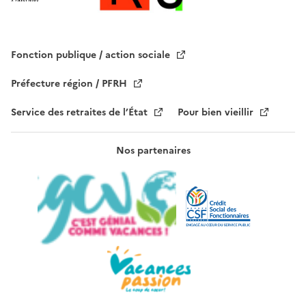
v
i
d
e
Fonction publique / action sociale
.
Préfecture région / PFRH
Service des retraites de l’État
Pour bien vieillir
Nos partenaires