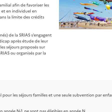
ilial afin de favoriser les
 et en individuel en
ns la limite des crédits
nés) de la SRIAS s’engagent
ndicap après étude de leur
 les séjours proposés sur
SRIAS ou organisés par la
 pour les séjours familles et une seule subvention par enfan
n année N-1, ne sont pas éligibles en année N.