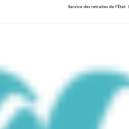
c
Service des retraites de l’État
h
a
m
p
v
i
d
e
.