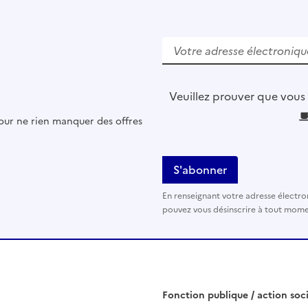
V
e
u
i
l
Veuillez prouver que vous
l
pour ne rien manquer des offres
e
z
l
a
i
En renseignant votre adresse électro
s
pouvez vous désinscrire à tout momen
s
e
r
c
e
Fonction publique / action soc