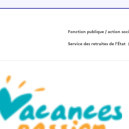
s
e
r
c
e
Fonction publique / action soc
c
Service des retraites de l’État
h
a
m
p
v
i
d
e
.