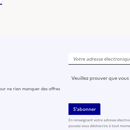
V
e
u
i
l
Veuillez prouver que vous
l
pour ne rien manquer des offres
e
z
l
a
i
En renseignant votre adresse électro
s
pouvez vous désinscrire à tout momen