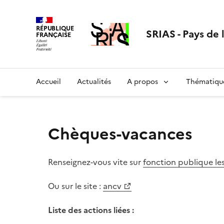
Aller
au
RÉPUBLIQUE
contenu
SRIAS - Pays de 
FRANÇAISE
Accueil
Actualités
A propos
Thématiqu
Chèques-vacances
Renseignez-vous vite sur
fonction publique l
Ou sur le site :
ancv
Liste des actions liées :