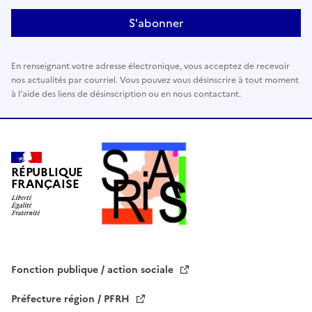
a
i
s
s
En renseignant votre adresse électronique, vous acceptez de recevoir
e
nos actualités par courriel. Vous pouvez vous désinscrire à tout moment
r
à l’aide des liens de désinscription ou en nous contactant.
c
e
c
h
a
RÉPUBLIQUE
FRANÇAISE
m
p
v
i
d
e
Fonction publique / action sociale
.
Préfecture région / PFRH