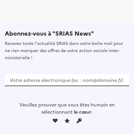
Abonnez-vous à "SRIAS News"
Recevez toute l'actualité SRIAS dans votre boîte mail pour
ne rien manquer des offres de votre action sociale inter-
ministérielle !
V
e
u
i
l
Veuillez prouver que vous êtes humain en
l
sélectionnant
le cœur
.
e
z
l