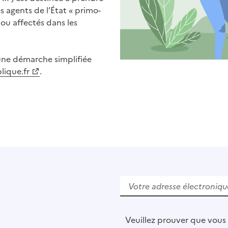
s agents de l’État « primo-
 ou affectés dans les
une démarche simplifiée
lique.fr
.
V
e
u
i
l
Veuillez prouver que vous