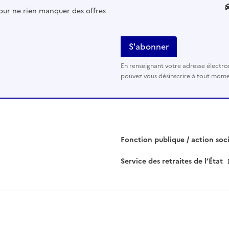
l
pour ne rien manquer des offres
e
z
l
a
i
En renseignant votre adresse électro
s
pouvez vous désinscrire à tout momen
s
e
r
c
e
Fonction publique / action soc
c
Service des retraites de l’État
h
a
m
p
v
i