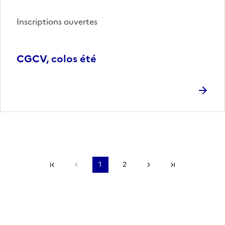
Inscriptions ouvertes
CGCV, colos été
Première page
Page précédente
1
2
Page suivante
Dernière pa