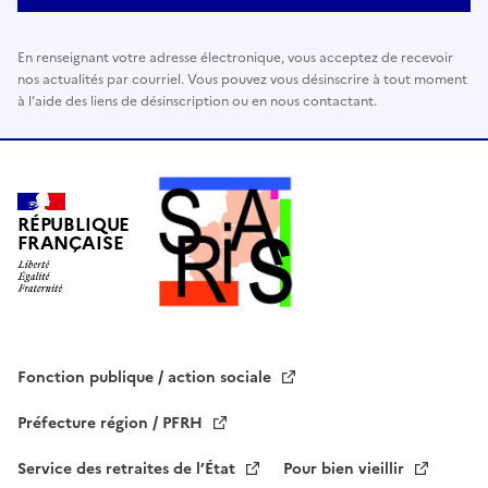
s
s
En renseignant votre adresse électronique, vous acceptez de recevoir
e
nos actualités par courriel. Vous pouvez vous désinscrire à tout moment
r
à l’aide des liens de désinscription ou en nous contactant.
c
e
c
h
a
RÉPUBLIQUE
FRANÇAISE
m
p
v
i
d
e
Fonction publique / action sociale
.
Préfecture région / PFRH
Service des retraites de l’État
Pour bien vieillir