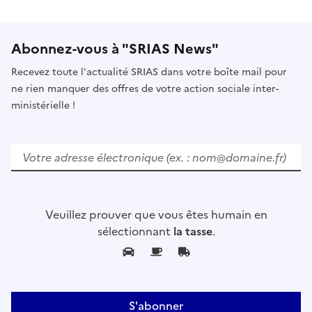
Abonnez-vous à "SRIAS News"
Recevez toute l'actualité SRIAS dans votre boîte mail pour
ne rien manquer des offres de votre action sociale inter-
ministérielle !
V
e
u
i
l
Veuillez prouver que vous êtes humain en
l
sélectionnant
la tasse
.
e
z
l
a
i