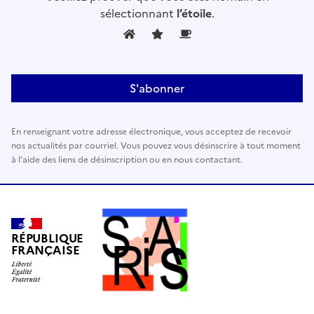
sélectionnant
l’étoile
.
e
z
l
a
i
s
s
En renseignant votre adresse électronique, vous acceptez de recevoir
e
nos actualités par courriel. Vous pouvez vous désinscrire à tout moment
r
à l’aide des liens de désinscription ou en nous contactant.
c
e
c
h
a
RÉPUBLIQUE
FRANÇAISE
m
p
v
i