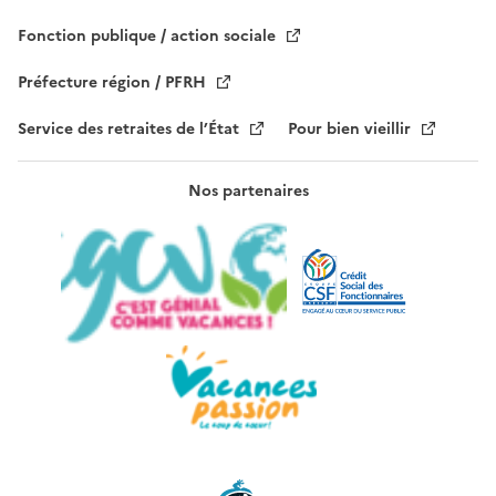
d
e
Fonction publique / action sociale
.
Préfecture région / PFRH
Service des retraites de l’État
Pour bien vieillir
Nos partenaires