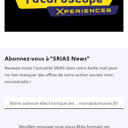
Abonnez-vous à "SRIAS News"
Recevez toute l'actualité SRIAS dans votre boîte mail pour
ne rien manquer des offres de votre action sociale inter-
ministérielle !
V
e
u
i
l
Veuillez prouver que vous êtes humain en
l