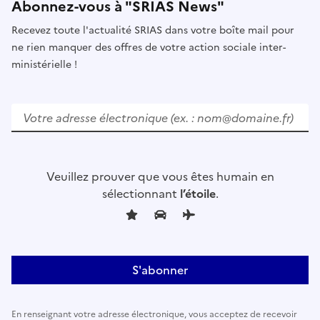
Abonnez-vous à "SRIAS News"
Recevez toute l'actualité SRIAS dans votre boîte mail pour
ne rien manquer des offres de votre action sociale inter-
ministérielle !
V
e
u
i
l
Veuillez prouver que vous êtes humain en
l
sélectionnant
l’étoile
.
e
z
l
a
i
s
s
En renseignant votre adresse électronique, vous acceptez de recevoir
e