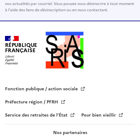
nos actualités par courriel. Vous pouvez vous désinscrire à tout moment
r
à l’aide des liens de désinscription ou en nous contactant.
c
e
c
h
a
RÉPUBLIQUE
FRANÇAISE
m
p
v
i
d
e
Fonction publique / action sociale
.
Préfecture région / PFRH
Service des retraites de l’État
Pour bien vieillir
Nos partenaires