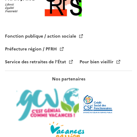
p
v
i
d
e
Fonction publique / action sociale
.
Préfecture région / PFRH
Service des retraites de l’État
Pour bien vieillir
Nos partenaires