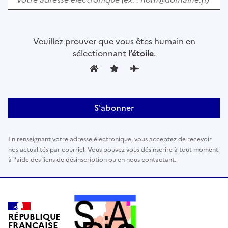
u
i
l
Veuillez prouver que vous êtes humain en
l
sélectionnant
l’étoile
.
e
z
l
a
i
s
s
En renseignant votre adresse électronique, vous acceptez de recevoir
e
nos actualités par courriel. Vous pouvez vous désinscrire à tout moment
r
à l’aide des liens de désinscription ou en nous contactant.
c
e
c
h
a
RÉPUBLIQUE
FRANÇAISE
m