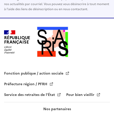
nos actualités par courriel. Vous pouvez vous désinscrire à tout moment
r
à l’aide des liens de désinscription ou en nous contactant.
c
e
c
h
a
RÉPUBLIQUE
FRANÇAISE
m
p
v
i
d
e
Fonction publique / action sociale
.
Préfecture région / PFRH
Service des retraites de l’État
Pour bien vieillir
Nos partenaires