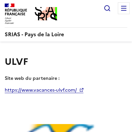
Aller
Recherc
au
RÉPUBLIQUE
FRANÇAISE
contenu
SRIAS - Pays de la Loire
ULVF
Site web du partenaire :
https://www.vacances-ulvf.com/