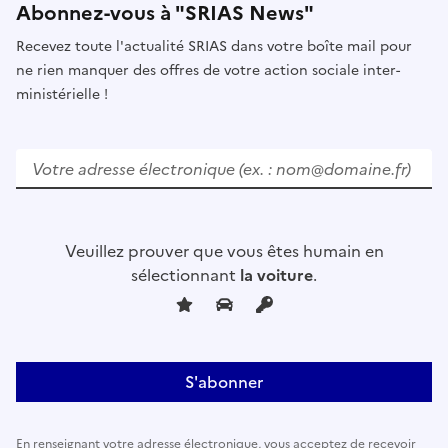
Abonnez-vous à "SRIAS News"
Recevez toute l'actualité SRIAS dans votre boîte mail pour
ne rien manquer des offres de votre action sociale inter-
ministérielle !
V
e
u
i
l
Veuillez prouver que vous êtes humain en
l
sélectionnant
la voiture
.
e
z
l
a
i
s
s
En renseignant votre adresse électronique, vous acceptez de recevoir
e