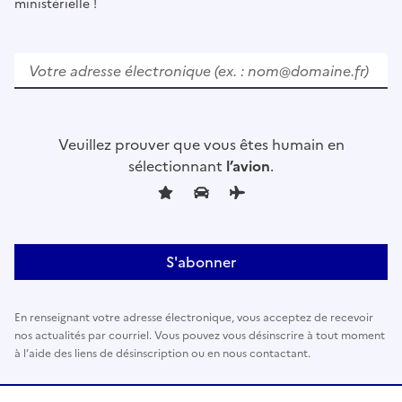
ministérielle !
V
e
u
i
l
Veuillez prouver que vous êtes humain en
l
sélectionnant
l’avion
.
e
z
l
a
i
s
s
En renseignant votre adresse électronique, vous acceptez de recevoir
e
nos actualités par courriel. Vous pouvez vous désinscrire à tout moment
r
à l’aide des liens de désinscription ou en nous contactant.
c
e