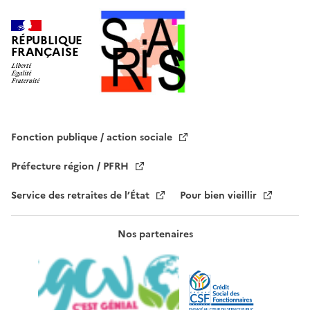
c
h
a
RÉPUBLIQUE
FRANÇAISE
m
p
v
i
d
e
Fonction publique / action sociale
.
Préfecture région / PFRH
Service des retraites de l’État
Pour bien vieillir
Nos partenaires