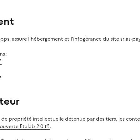
ent
Apps, assure l’hébergement et l’infogérance du site
srias-pay
ns :
e
uteur
de propriété intellectuelle détenue par des tiers, les cont
 ouverte Etalab 2.0
.