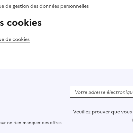
que de gestion des données personnelles
s cookies
que de cookies
V
e
u
i
l
Veuillez prouver que vous
l
pour ne rien manquer des offres
e
z