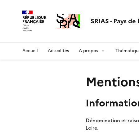
Aller
au
RÉPUBLIQUE
contenu
SRIAS - Pays de 
FRANÇAISE
Accueil
Actualités
A propos
Thématiqu
Mentions
Informatio
Dénomination et raison
Loire.