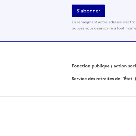
l
a
i
En renseignant votre adresse électro
s
pouvez vous désinscrire à tout momen
s
e
r
c
e
Fonction publique / action soc
c
Service des retraites de l’État
h
a
m
p
v
i
d
e