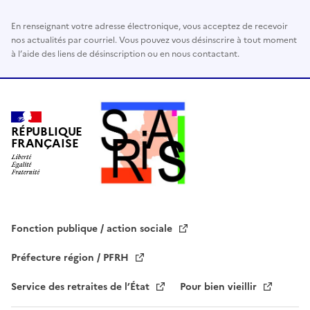
s
En renseignant votre adresse électronique, vous acceptez de recevoir
e
nos actualités par courriel. Vous pouvez vous désinscrire à tout moment
r
à l’aide des liens de désinscription ou en nous contactant.
c
e
c
h
a
RÉPUBLIQUE
FRANÇAISE
m
p
v
i
d
e
Fonction publique / action sociale
.
Préfecture région / PFRH
Service des retraites de l’État
Pour bien vieillir