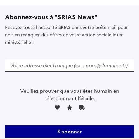
Abonnez-vous à "SRIAS News"
Recevez toute l'actualité SRIAS dans votre boîte mail pour
ne rien manquer des offres de votre action sociale inter-
ministérielle !
V
e
u
i
l
Veuillez prouver que vous êtes humain en
l
sélectionnant
l’étoile
.
e
z
l
a
i
s